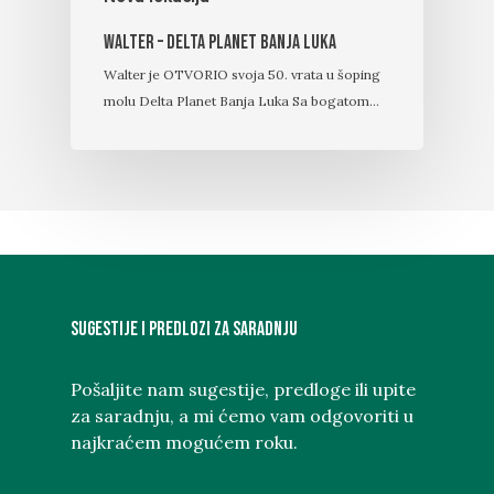
Walter – Delta Planet Banja Luka
Walter je OTVORIO svoja 50. vrata u šoping
molu Delta Planet Banja Luka Sa bogatom…
Sugestije i predlozi za saradnju
Pošaljite nam sugestije, predloge ili upite
za saradnju, a mi ćemo vam odgovoriti u
najkraćem mogućem roku.