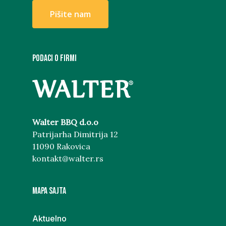
P
i
š
i
t
e
n
a
m
PODACI O FIRMI
Walter BBQ d.o.o
Patrijarha Dimitrija 12
11090 Rakovica
kontakt@walter.rs
MAPA SAJTA
Aktuelno