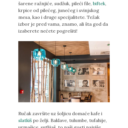
šarene ražnjiće, sudžuk, pileći file,
biftek
,
krpice od pilećeg, junećeg i svinjskog
mesa, kao i druge specijalitete. Težak
izbor je pred vama, znamo, ali šta god da
izaberete nećete pogrešiti!
Ručak završite uz šoljicu domaće kafe i
slatkiš
po želji. Baklave, tulumbe, tufahije,
urmašice, sutlijaš, to naši gosti najviše