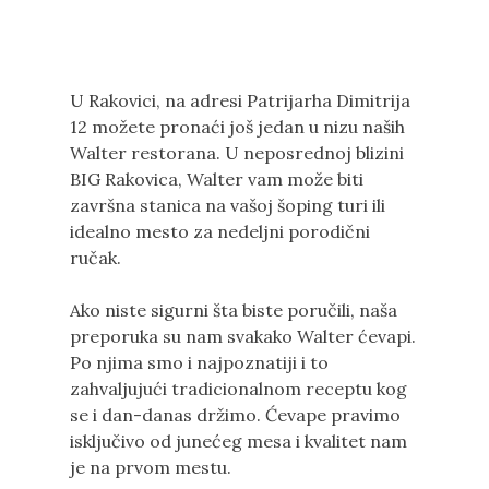
U Rakovici, na adresi Patrijarha Dimitrija
12 možete pronaći još jedan u nizu naših
Walter restorana. U neposrednoj blizini
BIG Rakovica, Walter vam može biti
završna stanica na vašoj šoping turi ili
idealno mesto za nedeljni porodični
ručak.
Ako niste sigurni šta biste poručili, naša
preporuka su nam svakako Walter ćevapi.
Po njima smo i najpoznatiji i to
zahvaljujući tradicionalnom receptu kog
se i dan-danas držimo. Ćevape pravimo
isključivo od junećeg mesa i kvalitet nam
je na prvom mestu.