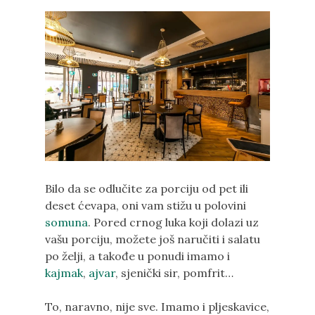
Bilo da se odlučite za porciju od pet ili
deset ćevapa, oni vam stižu u polovini
somuna
. Pored crnog luka koji dolazi uz
vašu porciju, možete još naručiti i salatu
po želji, a takođe u ponudi imamo i
kajmak
,
ajvar
, sjenički sir, pomfrit…
To, naravno, nije sve. Imamo i pljeskavice,