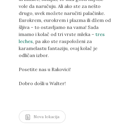
vole da naručuju. Ali ako ste za nešto
drugo, uvek možete naručiti palačinke.
Eurokrem, eurokrem i plazma ili džem od
šljiva – to ostavljamo na vama! Sada
imamo i kolač od tri vrste mleka –
tres
leches
, pa ako ste raspoloženi za
karamelastu fantaziju, ovaj kolač je
odličan izbor.
Posetite nas u Rakovici!
Dobro došli u Walter!
Nova lokacija