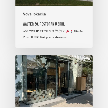
Nova lokacija
Walter 50. restoran u Srbiji
WALTER JE STIGAO U ČAČAK!
Nikole
Tesle 11, BIG Naš prvi restoran u…