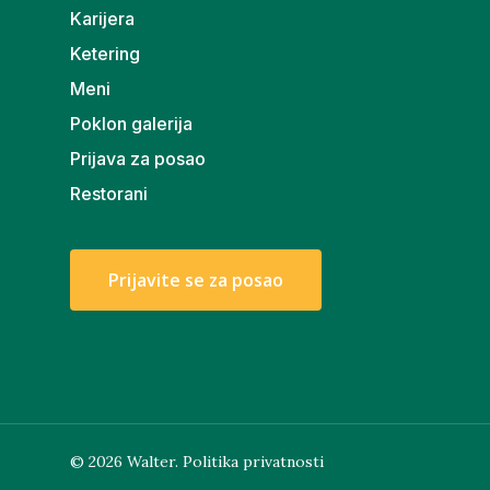
Karijera
Ketering
Meni
Poklon galerija
Prijava za posao
Restorani
P
r
i
j
a
v
i
t
e
s
e
z
a
p
o
s
a
o
© 2026 Walter.
Politika privatnosti