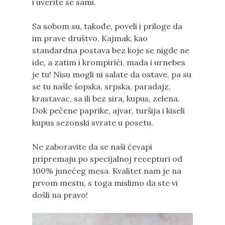
i uverite se sami.
Sa sobom su, takođe, poveli i priloge da
im prave društvo. Kajmak, kao
standardna postava bez koje se nigde ne
ide, a zatim i krompirići, mada i urnebes
je tu! Nisu mogli ni salate da ostave, pa su
se tu našle šopska, srpska, paradajz,
krastavac, sa ili bez sira, kupus, zelena.
Dok pečene paprike, ajvar, turšija i kiseli
kupus sezonski svrate u posetu.
Ne zaboravite da se naši ćevapi
pripremaju po specijalnoj recepturi od
100% junećeg mesa. Kvalitet nam je na
prvom mestu, s toga mislimo da ste vi
došli na pravo!