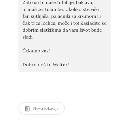
Zato su tu naše tufahije, baklava,
urmašice, tulumbe. Ukoliko ste više
fan sutlijaša, palačinki sa kremom ili
čak tres leches, može i to! Zasladite se
dobrim slatkišima da vam život bude
slađi.
Čekamo vas!
Dobro došli u Walter!
Nova lokacija