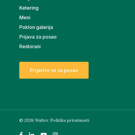
Ketering
Meni
Poklon galerija
Prijava za posao
Restorani
P
r
i
j
a
v
i
t
e
s
e
z
a
p
o
s
a
o
© 2026 Walter.
Politika privatnosti
facebook
linkedin
youtube
instagram