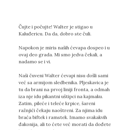
Čujte i počujte! Walter je stigao u
Kaluđericu. Da da, dobro ste čuli.
Napokon je miris naših ćevapa dospeo i u
ovaj deo grada. Mi smo jedva čekali, a
nadamo se i vi.
Naši čuveni Walter ćevapi nisu došli sami
već sa armijom sledbenika. Pljeskavica je
tu da brani na prvoj liniji fronta, a odmah
iza nje idu pikantni uštipci na kajmaku.
Zatim, pileće i teleće krpice, šareni
ražnjići čekaju naoštreni. Za njima idu
braća biftek i ramstek. Imamo svakakvih
đakonija, ali to ćete već morati da dođete