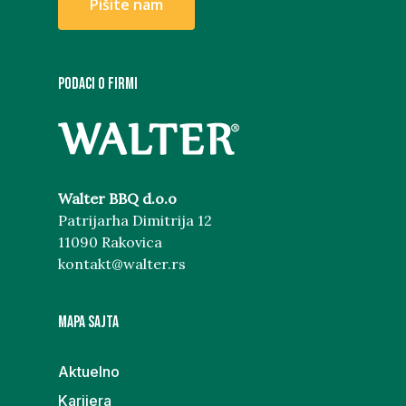
P
i
š
i
t
e
n
a
m
PODACI O FIRMI
Walter BBQ d.o.o
Patrijarha Dimitrija 12
11090 Rakovica
kontakt@walter.rs
MAPA SAJTA
Aktuelno
Karijera