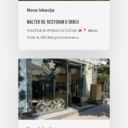
Nova lokacija
Walter 50. restoran u Srbiji
WALTER JE STIGAO U ČAČAK!
Nikole
Tesle 11, BIG Naš prvi restoran u…