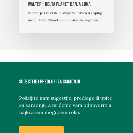
Walter – Delta Planet Banja Luka
Walter je OTVORIO svoja 50. vrata u šoping
molu Delta Planet Banja Luka Sa bogatom…
Sugestije i predlozi za saradnju
Pošaljite nam sugestije, predloge ili upite
za saradnju, a mi ćemo vam odgovoriti u
najkraćem mogućem roku.