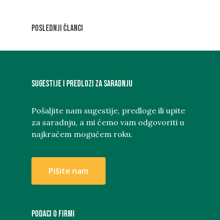
Poslednji članci
Sugestije i predlozi za saradnju
Pošaljite nam sugestije, predloge ili upite
za saradnju, a mi ćemo vam odgovoriti u
najkraćem mogućem roku.
P
i
š
i
t
e
n
a
m
PODACI O FIRMI