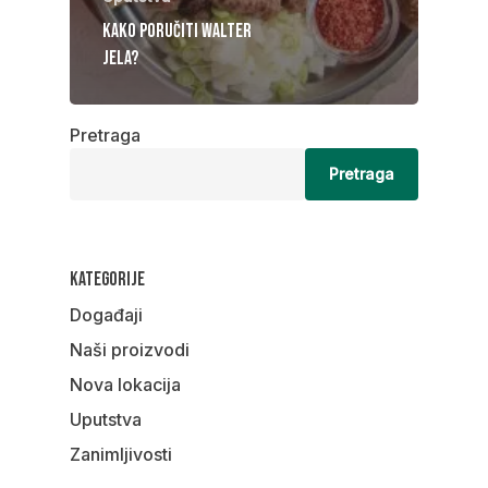
Kako poručiti Walter
jela?
Pretraga
Pretraga
Kategorije
Događaji
Naši proizvodi
Nova lokacija
Uputstva
Zanimljivosti