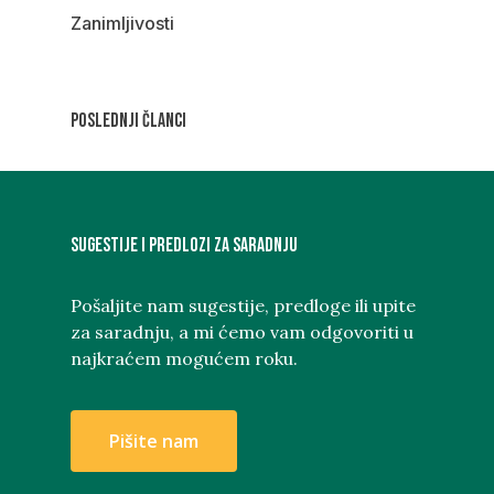
Zanimljivosti
Poslednji članci
Sugestije i predlozi za saradnju
Pošaljite nam sugestije, predloge ili upite
za saradnju, a mi ćemo vam odgovoriti u
najkraćem mogućem roku.
P
i
š
i
t
e
n
a
m