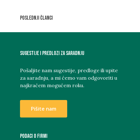
Poslednji članci
Sugestije i predlozi za saradnju
Pošaljite nam sugestije, predloge ili upite
za saradnju, a mi ćemo vam odgovoriti u
najkraćem mogućem roku.
P
i
š
i
t
e
n
a
m
PODACI O FIRMI