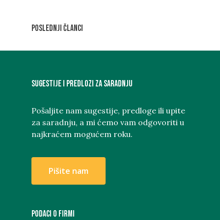
Poslednji članci
Sugestije i predlozi za saradnju
Pošaljite nam sugestije, predloge ili upite
za saradnju, a mi ćemo vam odgovoriti u
najkraćem mogućem roku.
P
i
š
i
t
e
n
a
m
PODACI O FIRMI