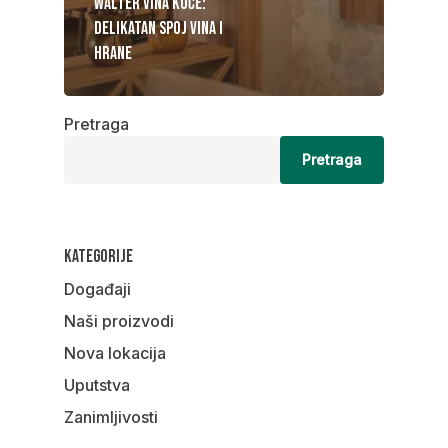
Walter vina kuće:
Delikatan spoj vina i
hrane
Pretraga
Pretraga
Kategorije
Događaji
Naši proizvodi
Nova lokacija
Uputstva
Zanimljivosti