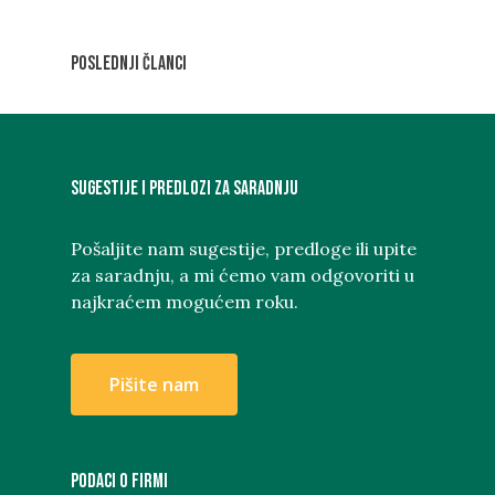
Poslednji članci
Sugestije i predlozi za saradnju
Pošaljite nam sugestije, predloge ili upite
za saradnju, a mi ćemo vam odgovoriti u
najkraćem mogućem roku.
P
i
š
i
t
e
n
a
m
PODACI O FIRMI