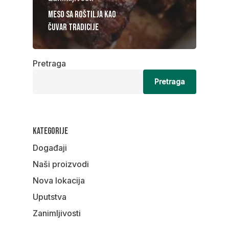
Meso sa roštilja kao
čuvar tradicije
Pretraga
Pretraga
Kategorije
Događaji
Naši proizvodi
Nova lokacija
Uputstva
Zanimljivosti