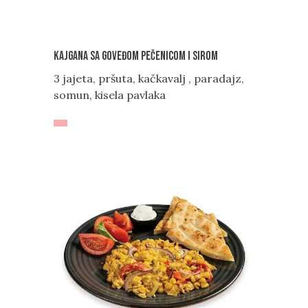
Kajgana sa goveđom pečenicom i sirom
3 jajeta, pršuta, kačkavalj , paradajz,
somun, kisela pavlaka