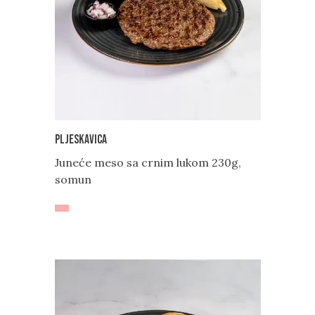
Pljeskavica
Juneće meso sa crnim lukom 230g,
somun