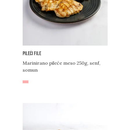
Pileći file
Marinirano pileće meso 250g, senf,
somun