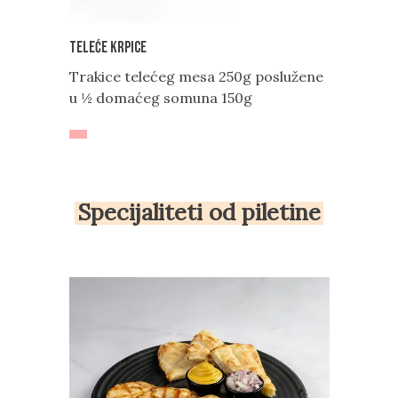
Teleće krpice
Trakice telećeg mesa 250g poslužene
u ½ domaćeg somuna 150g
Specijaliteti od piletine