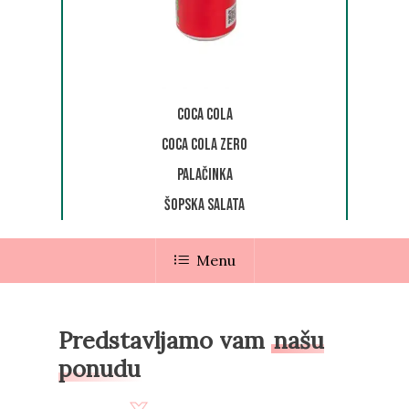
Coca Cola
Coca Cola zero
Palačinka
Šopska salata
Menu
Predstavljamo vam
našu
ponudu