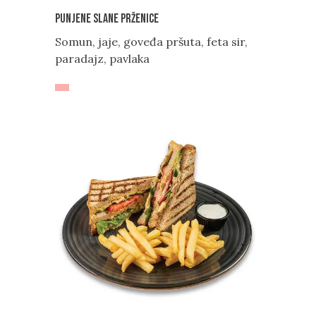
Punjene slane prženice
Somun, jaje, goveđa pršuta, feta sir,
paradajz, pavlaka