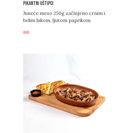
Pikantni uštipci
Juneće meso 250g začinjeno crnim i
belim lukom, ljutom paprikom