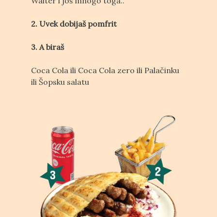
Walter i još mnogo toga..
2. Uvek dobijaš pomfrit
3. A biraš
Coca Cola ili Coca Cola zero ili Palačinku
ili Šopsku salatu