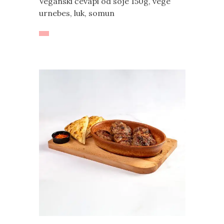
Veganski ćevapi od soje 150g, vege
urnebes, luk, somun