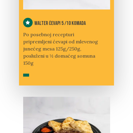
Walter ćevapi 5 /10 komada
Po posebnoj recepturi
pripremljeni ćevapi od mlevenog
junećeg mesa 125g/250g,
posluženi u ½ domaćeg somuna
150g