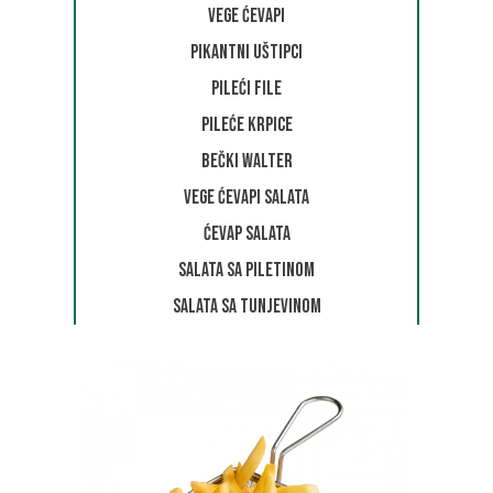
Vege Ćevapi
Pikantni uštipci
Pileći file
Pileće krpice
Bečki Walter
Vege Ćevapi salata
Ćevap salata
Salata sa piletinom
Salata sa tunjevinom