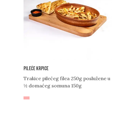
Pileće krpice
Trakice pilećeg filea 250g poslužene u
½ domaćeg somuna 150g