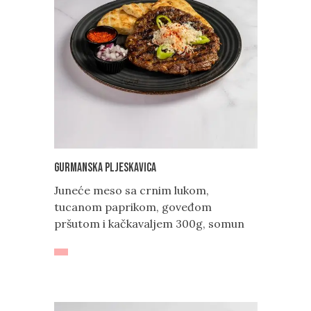
Gurmanska pljeskavica
Juneće meso sa crnim lukom,
tucanom paprikom, goveđom
pršutom i kačkavaljem 300g, somun