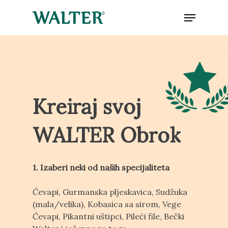
Skip
Menu
to
main
Close
content
Menu
Kreiraj
svoj
WALTER
Obrok
1. Izaberi neki od naših specijaliteta
Ćevapi, Gurmanska pljeskavica, Sudžuka
(mala/velika), Kobasica sa sirom, Vege
Ćevapi, Pikantni uštipci, Pileći file, Bečki