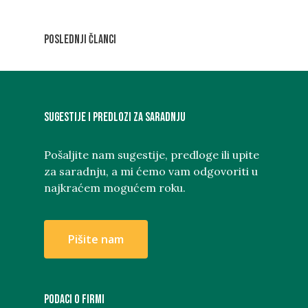
Poslednji članci
Sugestije i predlozi za saradnju
Pošaljite nam sugestije, predloge ili upite
za saradnju, a mi ćemo vam odgovoriti u
najkraćem mogućem roku.
P
i
š
i
t
e
n
a
m
PODACI O FIRMI