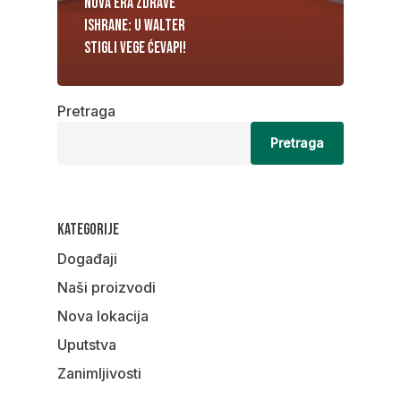
Nova era zdrave
ishrane: U Walter
stigli Vege ćevapi!
Pretraga
Pretraga
Kategorije
Događaji
Naši proizvodi
Nova lokacija
Uputstva
Zanimljivosti