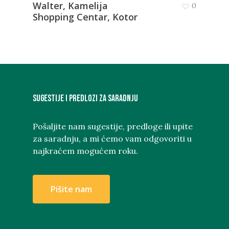
Walter, Kamelija
0
Shopping Centar, Kotor
Sugestije i predlozi za saradnju
Pošaljite nam sugestije, predloge ili upite
za saradnju, a mi ćemo vam odgovoriti u
najkraćem mogućem roku.
P
i
š
i
t
e
n
a
m